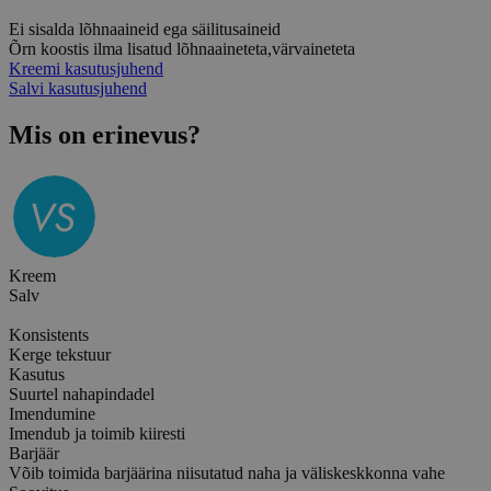
Ei sisalda lõhnaaineid ega säilitusaineid
Õrn koostis ilma lisatud lõhnaaineteta,värvaineteta
Kreemi kasutusjuhend
Salvi kasutusjuhend
Mis on erinevus?
Kreem
Salv
Konsistents
Kerge tekstuur
Kasutus
Suurtel nahapindadel
Imendumine
Imendub ja toimib kiiresti
Barjäär
Võib toimida barjäärina niisutatud naha ja väliskeskkonna vahe