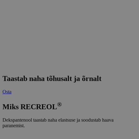
Taastab naha tõhusalt ja õrnalt
Osta
®
Miks
RE
CREOL
Dekspantenool taastab naha elastsuse ja soodustab haava
paranemist.