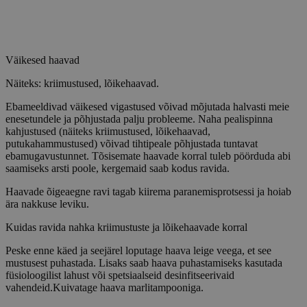
Väikesed haavad
Näiteks: kriimustused, lõikehaavad.
Ebameeldivad väikesed vigastused võivad mõjutada halvasti meie
enesetundele ja põhjustada palju probleeme. Naha pealispinna
kahjustused (näiteks kriimustused, lõikehaavad,
putukahammustused) võivad tihtipeale põhjustada tuntavat
ebamugavustunnet. Tõsisemate haavade korral tuleb pöörduda abi
saamiseks arsti poole, kergemaid saab kodus ravida.
Haavade õigeaegne ravi tagab kiirema paranemisprotsessi ja hoiab
ära nakkuse leviku.
Kuidas ravida nahka kriimustuste ja lõikehaavade korral
Peske enne käed ja seejärel loputage haava leige veega, et see
mustusest puhastada. Lisaks saab haava puhastamiseks kasutada
füsioloogilist lahust või spetsiaalseid desinfitseerivaid
vahendeid.Kuivatage haava marlitampooniga.