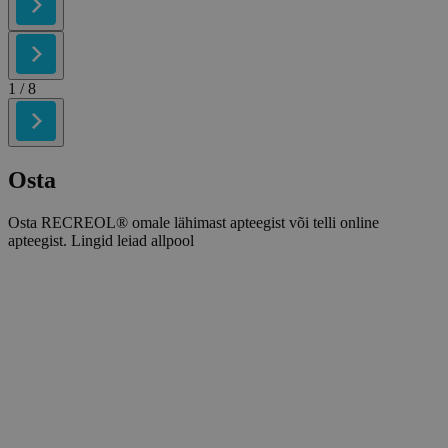
1
/ 8
Osta
Osta RECREOL® omale lähimast apteegist või telli online
apteegist. Lingid leiad allpool