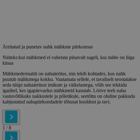
Ärritatud ja punetav nahk mähkme piirkonnas
Näiteks:kui mähkmed ei vahetata piisavalt sageli, kui mähe on liiga
kitsas
Mähkmedermatiit on nahaärritus, mis tekib kohtades, kus nahk
puutub mähkmega kokku. Vaatamata sellele, et tavaliselt seostatakse
seda tüüpi nahaärritust imikute ja väikelastega, võib see tekkida
igaühel, kes igapäevaelus mähkmeid kasutab. Lööve teeb naha
vastuvõtlikuks nakkustele ja põletikule, seetõttu on oluline pakkuda
kahjustatud nahapiirkondadele tõhusat hooldust ja ravi.
1
/ 8