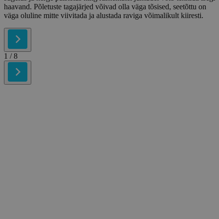
haavand. Põletuste tagajärjed võivad olla väga tõsised, seetõttu on
väga oluline mitte viivitada ja alustada raviga võimalikult kiiresti.
1
/ 8