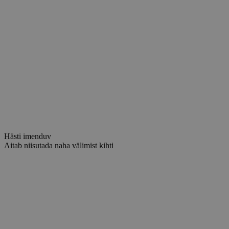
Hästi imenduv
Aitab niisutada naha välimist kihti