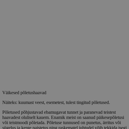
Väikesed põletushaavad
Näiteks: kuumast veest, esemetest, tulest tingitud põletused.
Põletused põhjustavad ebamugavat tunnet ja paranevad teistest
haavadest oluliselt kauem. Enamik meist on saanud päikesepõletusi
või teistmoodi põletada. Põletuse tunnused on punetus, ärritus või
sügelus ja kerge paistetus ning raskematel juhtudel võib tekkida isegi