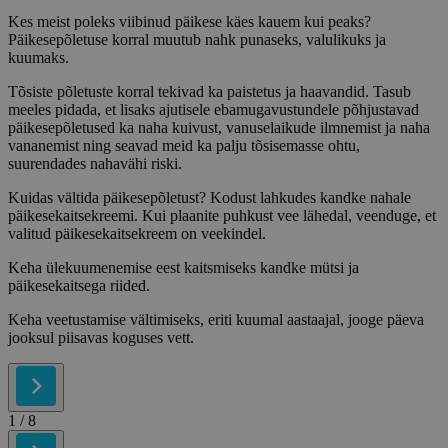
Kes meist poleks viibinud päikese käes kauem kui peaks?
Päikesepõletuse korral muutub nahk punaseks, valulikuks ja
kuumaks.
Tõsiste põletuste korral tekivad ka paistetus ja haavandid. Tasub
meeles pidada, et lisaks ajutisele ebamugavustundele põhjustavad
päikesepõletused ka naha kuivust, vanuselaikude ilmnemist ja naha
vananemist ning seavad meid ka palju tõsisemasse ohtu,
suurendades nahavähi riski.
Kuidas vältida päikesepõletust? Kodust lahkudes kandke nahale
päikesekaitsekreemi. Kui plaanite puhkust vee lähedal, veenduge, et
valitud päikesekaitsekreem on veekindel.
Keha ülekuumenemise eest kaitsmiseks kandke mütsi ja
päikesekaitsega riided.
Keha veetustamise vältimiseks, eriti kuumal aastaajal, jooge päeva
jooksul piisavas koguses vett.
1
/ 8