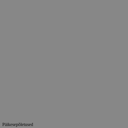
Päikesepõletused