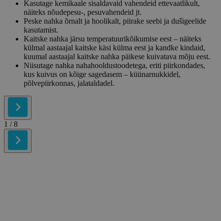
Kasutage kemikaale sisaldavaid vahendeid ettevaatlikult,
näiteks nõudepesu-, pesuvahendeid jt.
Peske nahka õrnalt ja hoolikalt, piirake seebi ja dušigeelide
kasutamist.
Kaitske nahka järsu temperatuurikõikumise eest – näiteks
külmal aastaajal kaitske käsi külma eest ja kandke kindaid,
kuumal aastaajal kaitske nahka päikese kuivatava mõju eest.
Niisutage nahka nahahooldustoodetega, eriti piirkondades,
kus kuivus on kõige sagedasem – küünarnukkidel,
põlvepiirkonnas, jalataldadel.
1
/ 8