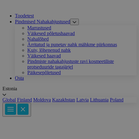
Toodetest
Pindmised Nahakahjustused
Marrastused
Väikesed põletushaavad
Nahalõhed
Ärritatud ja punetav nahk mähkme piirkonnas
Kuiv, lõhenenud nahk
Väikesed haavad
Pindmiste nahakahjustuste ravi kosmeetiliste
protseduuride tagajärjel
Päikesepõletused
Osta
Estonia
Global
Finland
Moldova
Kazakhstan
Latvia
Lithuania
Poland