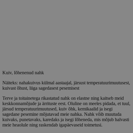
Kuiv, lõhenenud nahk
Näiteks: nahakuivus külmal aastaajal, järsust temperatuurimuutusest,
kuivast õhust, liiga sagedasest pesemisest
Terve ja toitainetega rikastatud nahk on elastne ning kaitseb meid
keskkonnamõjude ja ärrituste eest. Oluline on meeles pidada, et tuul,
järsud temperatuurimuutused, kuiv õhk, kemikaalid ja isegi
sagedane pesemine mõjutavad meie nahka. Nahk võib muutuda
kuivaks, punetavaks, karedaks ja isegi lõheneda, mis mõjub halvasti
meie heaolule ning raskendab igapäevaseid toimetusi.