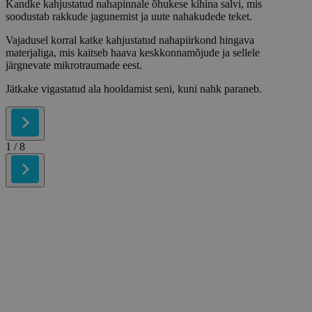
Kandke kahjustatud nahapinnale õhukese kihina salvi, mis
soodustab rakkude jagunemist ja uute nahakudede teket.
Vajadusel korral katke kahjustatud nahapiirkond hingava
materjaliga, mis kaitseb haava keskkonnamõjude ja sellele
järgnevate mikrotraumade eest.
Jätkake vigastatud ala hooldamist seni, kuni nahk paraneb.
1
/ 8