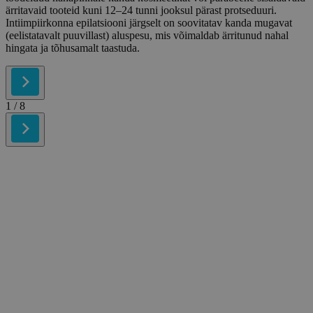
ärritavaid tooteid kuni 12–24 tunni jooksul pärast protseduuri.
Intiimpiirkonna epilatsiooni järgselt on soovitatav kanda mugavat
(eelistatavalt puuvillast) aluspesu, mis võimaldab ärritunud nahal
hingata ja tõhusamalt taastuda.
1
/ 8