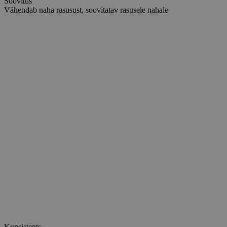
Soovitus
Vähendab naha rasusust, soovitatav rasusele nahale
Konsistents