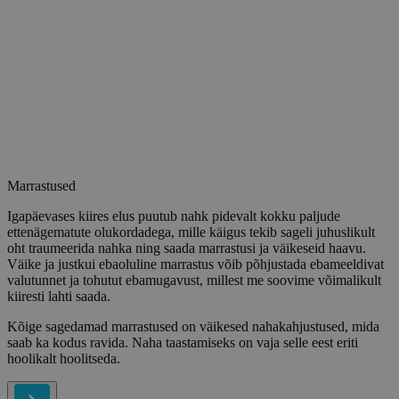
Marrastused
Igapäevases kiires elus puutub nahk pidevalt kokku paljude
ettenägematute olukordadega, mille käigus tekib sageli juhuslikult
oht traumeerida nahka ning saada marrastusi ja väikeseid haavu.
Väike ja justkui ebaoluline marrastus võib põhjustada ebameeldivat
valutunnet ja tohutut ebamugavust, millest me soovime võimalikult
kiiresti lahti saada.
Kõige sagedamad marrastused on väikesed nahakahjustused, mida
saab ka kodus ravida. Naha taastamiseks on vaja selle eest eriti
hoolikalt hoolitseda.