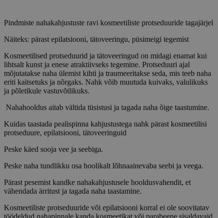
Pindmiste nahakahjustuste ravi kosmeetiliste protseduuride tagajärjel
Näiteks: pärast epilatsiooni, tätoveeringu, püsimeigi tegemist
Kosmeetilised protseduurid ja tätoveeringud on midagi enamat kui
lihtsalt kunst ja enese atraktiivseks tegemine. Protseduuri ajal
mõjutatakse naha ülemist kihti ja traumeeritakse seda, mis teeb naha
eriti kaitsetuks ja nõrgaks. Nahk võib muutuda kuivaks, valulikuks
ja põletikule vastuvõtlikuks.
Nahahooldus aitab vältida tüsistusi ja tagada naha õige taastumine.
Kuidas taastada pealispinna kahjustustega nahk pärast kosmeetilisi
protseduure, epilatsiooni, tätoveeringuid
Peske käed sooja vee ja seebiga.
Peske naha tundlikku osa hoolikalt lõhnaainevaba seebi ja veega.
Pärast pesemist kandke nahakahjustusele hooldusvahendit, et
vähendada ärritust ja tagada naha taastamine.
Kosmeetiliste protseduuride või epilatsiooni korral ei ole soovitatav
töödeldud nahapinnale kanda kosmeetikat või parabeene sisaldavaid