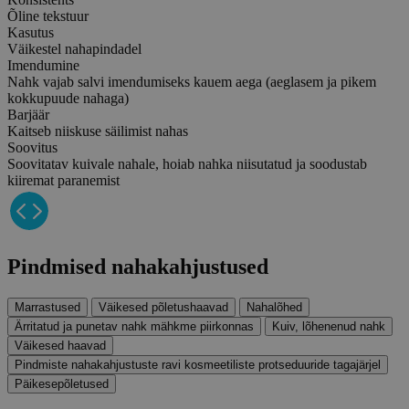
Õline tekstuur
Kasutus
Väikestel nahapindadel
Imendumine
Nahk vajab salvi imendumiseks kauem aega (aeglasem ja pikem
kokkupuude nahaga)
Barjäär
Kaitseb niiskuse säilimist nahas
Soovitus
Soovitatav kuivale nahale, hoiab nahka niisutatud ja soodustab
kiiremat paranemist
Pindmised nahakahjustused
Marrastused
Väikesed põletushaavad
Nahalõhed
Ärritatud ja punetav nahk mähkme piirkonnas
Kuiv, lõhenenud nahk
Väikesed haavad
Pindmiste nahakahjustuste ravi kosmeetiliste protseduuride tagajärjel
Päikesepõletused