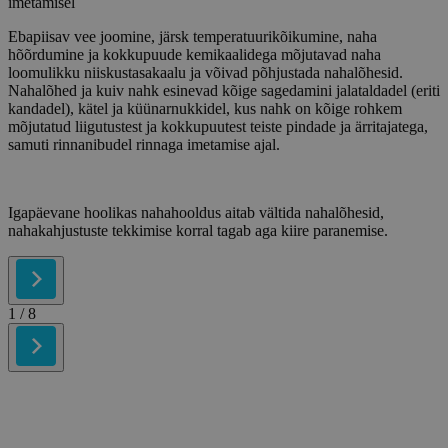
imetamisel
Ebapiisav vee joomine, järsk temperatuurikõikumine, naha
hõõrdumine ja kokkupuude kemikaalidega mõjutavad naha
loomulikku niiskustasakaalu ja võivad põhjustada nahalõhesid.
Nahalõhed ja kuiv nahk esinevad kõige sagedamini jalataldadel (eriti
kandadel), kätel ja küünarnukkidel, kus nahk on kõige rohkem
mõjutatud liigutustest ja kokkupuutest teiste pindade ja ärritajatega,
samuti rinnanibudel rinnaga imetamise ajal.
Igapäevane hoolikas nahahooldus aitab vältida nahalõhesid,
nahakahjustuste tekkimise korral tagab aga kiire paranemise.
1
/ 8